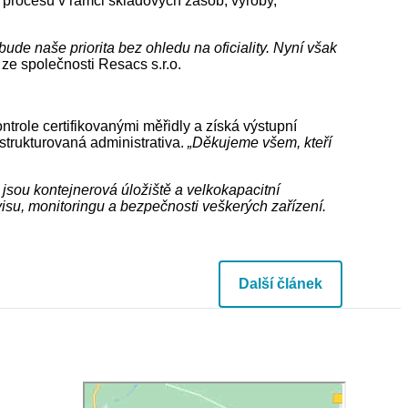
ní procesů v rámci skladových zásob, výroby,
bude naše priorita bez ohledu na oficiality. Nyní však
 ze společnosti Resacs s.r.o.
trole certifikovanými měřidly a získá výstupní
strukturovaná administrativa.
„
Děkujeme všem, kteří
 jsou kontejnerová úložiště a velkokapacitní
visu, monitoringu a bezpečnosti veškerých zařízení.
Další článek