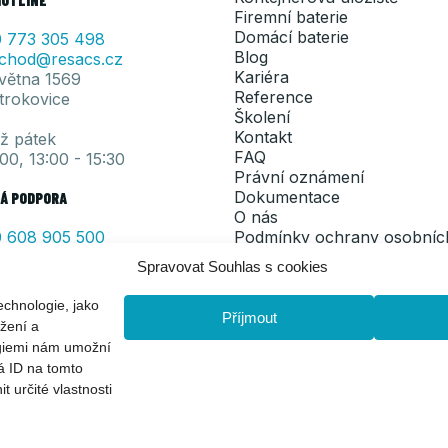
Firemní baterie
Domácí baterie
 773 305 498
Blog
chod@resacs.cz
Kariéra
května 1569
Reference
trokovice
Školení
Kontakt
až pátek
FAQ
:00, 13:00 - 15:30
Právní oznámení
Dokumentace
Á PODPORA
O nás
 608 905
500
Podmínky ochrany osobníc
rvis@resacs.cz
Spravovat Souhlas s cookies
Instagram
až pátek
echnologie, jako
Facebook
:00, 13:00 - 15:30
Příjmout
ížení a
LinkedIn
ogiemi nám umožní
á ID na tomto
 určité vlastnosti