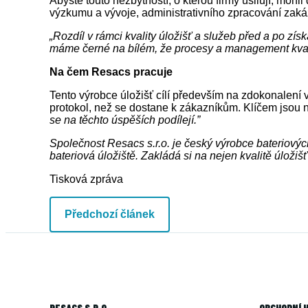
Abyste touto nezbytností, o kterou firmy usilují, moh
výzkumu a vývoje, administrativního zpracování zak
„
Rozdíl v rámci kvality úložišť a služeb před a po zís
máme černé na bílém, že procesy a management kval
Na čem Resacs pracuje
Tento výrobce úložišť cílí především na zdokonalení 
protokol, než se dostane k zákazníkům. Klíčem jsou n
se na těchto úspěších podílejí.”
Společnost Resacs s.r.o. je český výrobce bateriových
bateriová úložiště. Zakládá si na nejen kvalitě úlož
Tisková zpráva
Předchozí článek
RESACS S.R.O.
OBCHODNÍ 