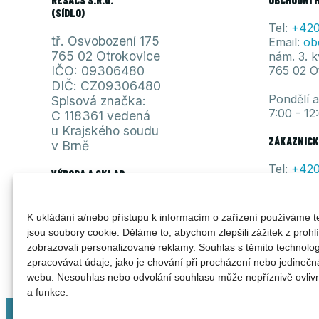
(SÍDLO)
Tel:
+420
tř. Osvobození 175
Email:
ob
765 02 Otrokovice
nám. 3. 
IČO: 09306480
765 02 O
DIČ: CZ09306480
Pondělí 
Spisová značka:
7:00 - 12
C 118361 vedená
u Krajského soudu
ZÁKAZNICK
v Brně
Tel:
+420
VÝROBA A SKLAD
Email:
se
Objízdná 1980 (areál Moravan)
Pondělí 
765 02 Otrokovice
K ukládání a/nebo přístupu k informacím o zařízení používáme t
7:00 - 12
jsou soubory cookie. Děláme to, abychom zlepšili zážitek z prohl
zobrazovali personalizované reklamy. Souhlas s těmito technol
zpracovávat údaje, jako je chování při procházení nebo jedinečn
webu. Nesouhlas nebo odvolání souhlasu může nepříznivě ovlivnit
a funkce.