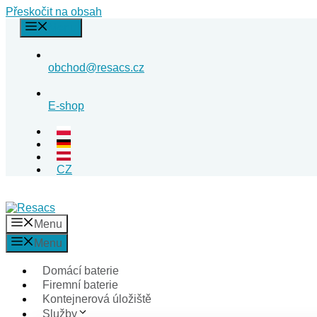
Přeskočit na obsah
Menu
obchod@resacs.cz
E-shop
CZ
Menu
Menu
Domácí baterie
Firemní baterie
Kontejnerová úložiště
Služby