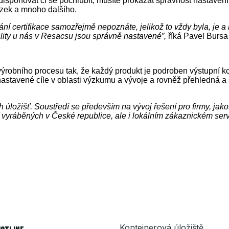
li disponovat či se pochlubit, musíte prokázat správnost nastave
ázek a mnoho dalšího.
kání certifikace samozřejmě nepoznáte, jelikož to vždy byla, je a 
ity u nás v Resacsu jsou správně nastavené”,
říká Pavel Bursa
výrobního procesu tak, že každý produkt je podroben výstupní kon
astavené cíle v oblasti výzkumu a vývoje a rovněž přehledná a 
 úložišť. Soustředí se především na vývoj řešení pro firmy, jako
išť vyráběných v České republice, ale i lokálním zákaznickém ser
Kontejnerová úložiště
HOTLINE