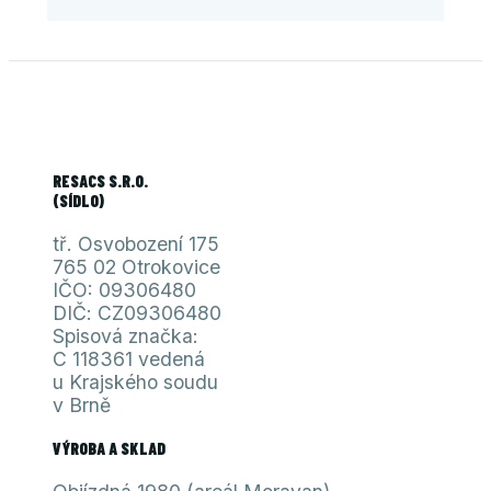
RESACS S.R.O.
(SÍDLO)
tř. Osvobození 175
765 02 Otrokovice
IČO: 09306480
DIČ: CZ09306480
Spisová značka:
C 118361 vedená
u Krajského soudu
v Brně
VÝROBA A SKLAD