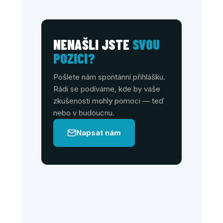
NENAŠLI JSTE
SVOU
POZICI?
Pošlete nám spontánní přihlášku.
Rádi se podíváme, kde by vaše
zkušenosti mohly pomoci — teď
nebo v budoucnu.
Napsat nám