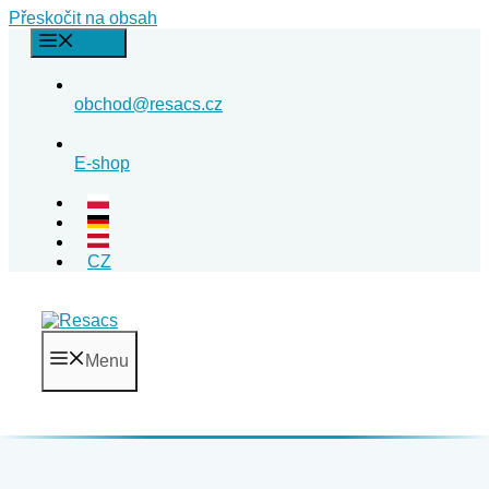
Přeskočit na obsah
Menu
obchod@resacs.cz
E-shop
CZ
Menu