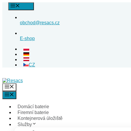
Přeskočit
Menu
na
obsah
obchod@resacs.cz
E-shop
CZ
Menu
Menu
Domácí baterie
Firemní baterie
Kontejnerová úložiště
Služby