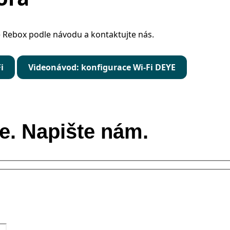
te Rebox podle návodu a kontaktujte nás.
i
Videonávod: konfigurace Wi-Fi DEYE
. Napište nám.