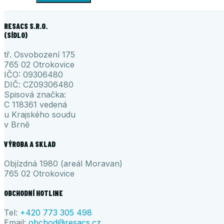
RESACS S.R.O.
(SÍDLO)
tř. Osvobození 175
765 02 Otrokovice
IČO: 09306480
DIČ: CZ09306480
Spisová značka:
C 118361 vedená
u Krajského soudu
v Brně
VÝROBA A SKLAD
Objízdná 1980 (areál Moravan)
765 02 Otrokovice
OBCHODNÍ HOTLINE
Tel:
+420 773 305 498
Email:
obchod@resacs.cz