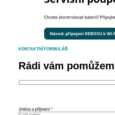
Chcete zkontrolovat baterii? Připoj
Návod: připojení REBOXU k Wi-F
KONTAKTNÍ FORMULÁŘ
Rádi vám pomůžeme
Jméno a příjmení
*