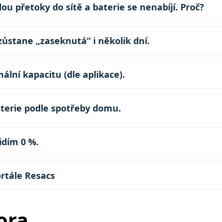
dou přetoky do sítě a baterie se nenabíjí. Proč?
zůstane „zaseknutá“ i několik dní.
lní kapacitu (dle aplikace).
aterie podle spotřeby domu.
idím 0 %.
rtále Resacs
ora