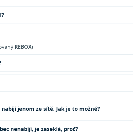
í?
lovaný
REBOX
)
?
i nabíjí jenom ze sítě. Jak je to možné?
ůbec nenabíjí, je zaseklá, proč?