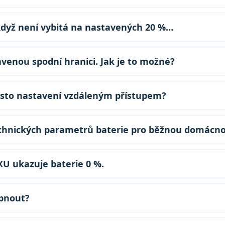
i když není vybitá na nastavených 20 %…
ií
avenou spodní hranici. Jak je to možné?
často nastavení vzdáleným přístupem?
echnických parametrů baterie pro běžnou domácno
 ukazuje baterie 0 %.
ypnout?