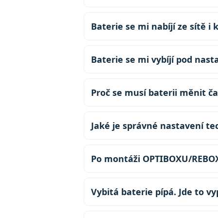
Baterie se mi nabíjí ze sítě 
Návod pro restart FVE Deye s bater
Baterie se mi vybíjí pod nast
Proč se musí baterii měnit 
Jaké je správné nastavení t
Po montáži OPTIBOXU/REBOXU
Vybitá baterie pípá. Jde to v