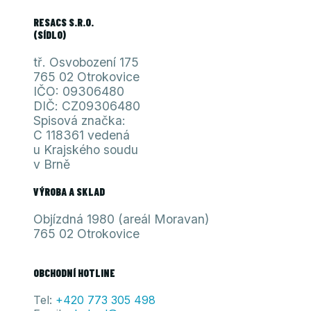
RESACS S.R.O.
(SÍDLO)
tř. Osvobození 175
765 02 Otrokovice
IČO: 09306480
DIČ: CZ09306480
Spisová značka:
C 118361 vedená
u Krajského soudu
v Brně
VÝROBA A SKLAD
Objízdná 1980 (areál Moravan)
765 02 Otrokovice
OBCHODNÍ HOTLINE
Tel:
+420 773 305 498