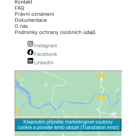
Kontakt
FAQ
Právní oznámení
Dokumentace
O nás
Podmínky ochrany osobních údajů
Instagram
Facebook
LinkedIn
Klepnutím přijměte marketingové soubory
cookie a povolte tento obsah (Translation error)