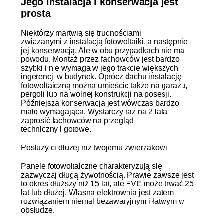
Jego instalacja i konserwacja jest
prosta
Niektórzy martwią się trudnościami
związanymi z instalacją fotowoltaiki, a następnie
jej konserwacją. Ale w obu przypadkach nie ma
powodu. Montaż przez fachowców jest bardzo
szybki i nie wymaga w jego trakcie większych
ingerencji w budynek. Oprócz dachu instalację
fotowoltaiczną można umieścić także na garażu,
pergoli lub na wolnej konstrukcji na posesji.
Późniejsza konserwacja jest wówczas bardzo
mało wymagająca. Wystarczy raz na 2 lata
zaprosić fachowców na przegląd
techniczny i gotowe.
Posłuży ci dłużej niż twojemu zwierzakowi
Panele fotowoltaiczne charakteryzują się
zazwyczaj długą żywotnością. Prawie zawsze jest
to okres dłuższy niż 15 lat, ale FVE może trwać 25
lat lub dłużej. Własna elektrownia jest zatem
rozwiązaniem niemal bezawaryjnym i łatwym w
obsłudze.