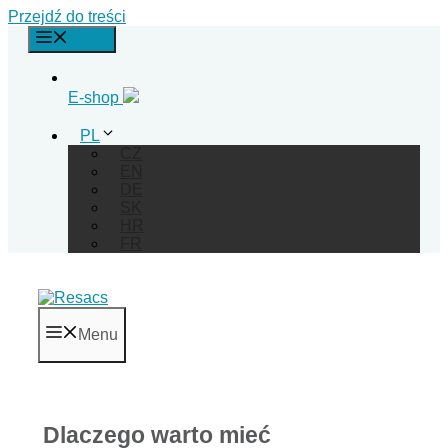
Przejdź do treści
Menu
E-shop
PL
CZ
EN
DE
SK
HR
FR
Menu
Dlaczego warto mieć