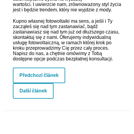
wartości. I uwierzcie nam, zrównoważony styl życia
jest i będzie trendem, który nie wyjdzie z mody.
Kupno własnej fotowoltaiki ma sens, a jeśli i Ty
zacząłeś się nad tym zastanawiać, bądź
zastanawiasz się nad tym już od dłuższego czasu,
skontaktuj się z nami. Oferujemy indywidualną
usługę fotowoltaiczną, w ramach której krok po
kroku przeprowadzimy Cię przez cały proces.
Napisz do nas, a chętnie omówimy z Tobą
dostępne opcje podczas bezpłatnej konsultacji.
Předchozí článek
Další článek