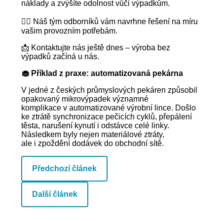
náklady a zvýšíte odolnost vůči výpadkům.
👷‍♂️ Náš tým odborníků vám navrhne řešení na míru
vašim provozním potřebám.
📩 Kontaktujte nás ještě dnes – výroba bez
výpadků začíná u nás.
🧁 Příklad z praxe: automatizovaná pekárna
V jedné z českých průmyslových pekáren způsobil
opakovaný mikrovýpadek významné
komplikace v automatizované výrobní lince. Došlo
ke ztrátě synchronizace pečicích cyklů, přepálení
těsta, narušení kynutí i odstávce celé linky.
Následkem byly nejen materiálové ztráty,
ale i zpoždění dodávek do obchodní sítě.
Předchozí článek
Další článek