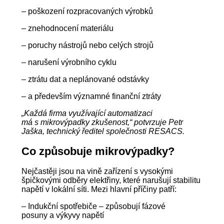
– poškození rozpracovaných výrobků
– znehodnocení materiálu
– poruchy nástrojů nebo celých strojů
– narušení výrobního cyklu
– ztrátu dat a neplánované odstávky
– a především významné finanční ztráty
„Každá firma využívající automatizaci
má s mikrovýpadky zkušenost,“ potvrzuje Petr
Jaška, technický ředitel společnosti RESACS.
Co způsobuje mikrovýpadky?
Nejčastěji jsou na vině zařízení s vysokými
špičkovými odběry elektřiny, které narušují stabilitu
napětí v lokální síti. Mezi hlavní příčiny patří:
– Indukční spotřebiče – způsobují fázové
posuny a výkyvy napětí