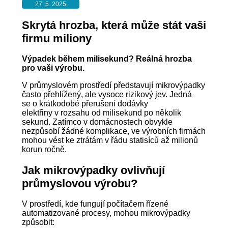
27. 5. 2025
Skrytá hrozba, která může stát vaši
firmu miliony
Výpadek během milisekund? Reálná hrozba
pro vaši výrobu.
V průmyslovém prostředí představují mikrovýpadky
často přehlížený, ale vysoce rizikový jev. Jedná
se o krátkodobé přerušení dodávky
elektřiny v rozsahu od milisekund po několik
sekund. Zatímco v domácnostech obvykle
nezpůsobí žádné komplikace, ve výrobních firmách
mohou vést ke ztrátám v řádu statisíců až milionů
korun ročně.
Jak mikrovýpadky ovlivňují
průmyslovou výrobu?
V prostředí, kde fungují počítačem řízené
automatizované procesy, mohou mikrovýpadky
způsobit: