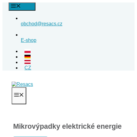
Přeskočit
Menu
na
obsah
obchod@resacs.cz
E-shop
CZ
Menu
Mikrovýpadky elektrické energie