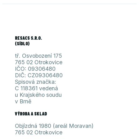
RESACS S.R.O.
(SÍDLO)
tř. Osvobození 175
765 02 Otrokovice
IČO: 09306480
DIČ: CZ09306480
Spisová značka:
C 118361 vedená
u Krajského soudu
v Brně
VÝROBA A SKLAD
Objízdná 1980 (areál Moravan)
765 02 Otrokovice