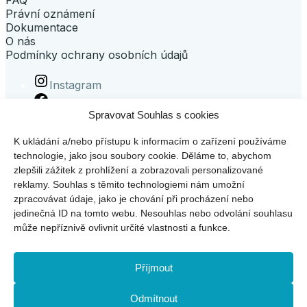
FAQ
Právní oznámení
Dokumentace
O nás
Podmínky ochrany osobních údajů
Instagram
Facebook
Spravovat Souhlas s cookies
LinkedIn
K ukládání a/nebo přístupu k informacím o zařízení používáme
technologie, jako jsou soubory cookie. Děláme to, abychom
zlepšili zážitek z prohlížení a zobrazovali personalizované
reklamy. Souhlas s těmito technologiemi nám umožní
zpracovávat údaje, jako je chování při procházení nebo
jedinečná ID na tomto webu. Nesouhlas nebo odvolání souhlasu
může nepříznivě ovlivnit určité vlastnosti a funkce.
Klepnutím přijměte marketingové soubory cookie a povolte
Příjmout
tento obsah (Translation error)
Odmítnout