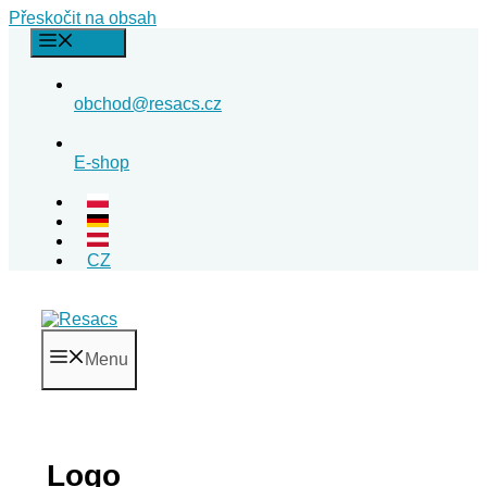
Přeskočit na obsah
Menu
obchod@resacs.cz
E-shop
CZ
Menu
Logo