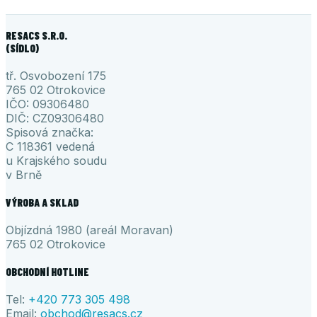
RESACS S.R.O.
(SÍDLO)
tř. Osvobození 175
765 02 Otrokovice
IČO: 09306480
DIČ: CZ09306480
Spisová značka:
C 118361 vedená
u Krajského soudu
v Brně
VÝROBA A SKLAD
Objízdná 1980 (areál Moravan)
765 02 Otrokovice
OBCHODNÍ HOTLINE
Tel:
+420 773 305 498
Email:
obchod@resacs.cz