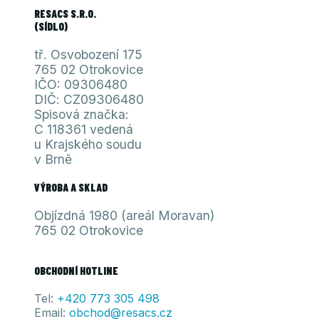
RESACS S.R.O.
(SÍDLO)
tř. Osvobození 175
765 02 Otrokovice
IČO: 09306480
DIČ: CZ09306480
Spisová značka:
C 118361 vedená
u Krajského soudu
v Brně
VÝROBA A SKLAD
Objízdná 1980 (areál Moravan)
765 02 Otrokovice
OBCHODNÍ HOTLINE
Tel:
+420 773 305 498
Email:
obchod@resacs.cz