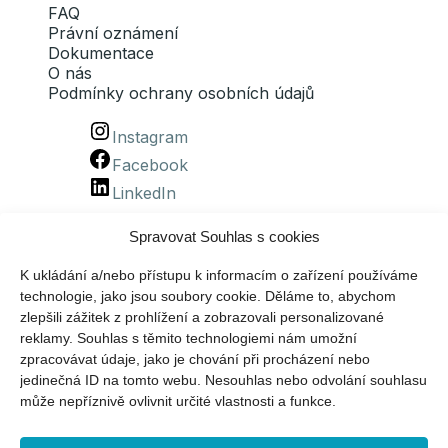
FAQ
Právní oznámení
Dokumentace
O nás
Podmínky ochrany osobních údajů
Instagram
Facebook
LinkedIn
Spravovat Souhlas s cookies
K ukládání a/nebo přístupu k informacím o zařízení používáme
technologie, jako jsou soubory cookie. Děláme to, abychom
zlepšili zážitek z prohlížení a zobrazovali personalizované
reklamy. Souhlas s těmito technologiemi nám umožní
zpracovávat údaje, jako je chování při procházení nebo
jedinečná ID na tomto webu. Nesouhlas nebo odvolání souhlasu
Klepnutím přijměte marketingové soubory
může nepříznivě ovlivnit určité vlastnosti a funkce.
cookie a povolte tento obsah (Translation error)