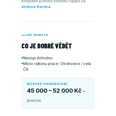
Kompletní přehled benefitů najdeš na
stránce Kariéra
.
INFORMACE
CO JE DOBRÉ VĚDĚT
Nástup dohodou
Místo výkonu práce: Otrokovice / celá
ČR
MZDOVÉ OHODNOCENÍ
45 000 – 52 000 Kč
+
provize