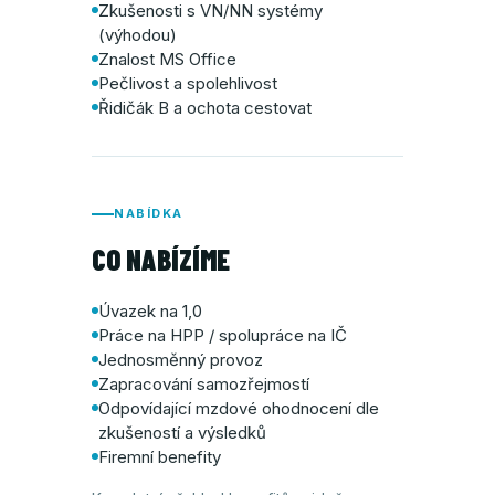
Zkušenosti s VN/NN systémy
(výhodou)
Znalost MS Office
Pečlivost a spolehlivost
Řidičák B a ochota cestovat
NABÍDKA
CO NABÍZÍME
Úvazek na 1,0
Práce na HPP / spolupráce na IČ
Jednosměnný provoz
Zapracování samozřejmostí
Odpovídající mzdové ohodnocení dle
zkušeností a výsledků
Firemní benefity