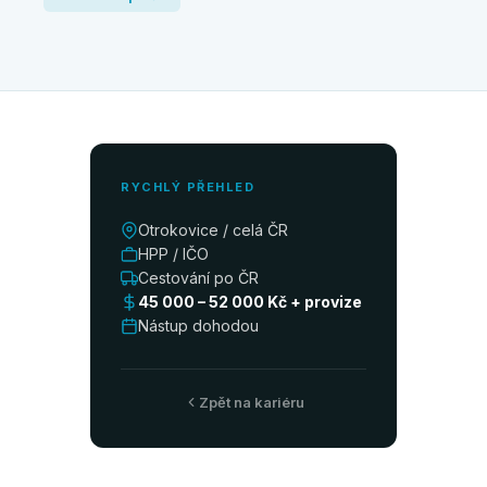
RYCHLÝ PŘEHLED
Otrokovice / celá ČR
HPP / IČO
Cestování po ČR
45 000 – 52 000 Kč + provize
Nástup dohodou
Zpět na kariéru