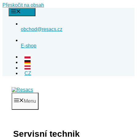
Přeskočit na obsah
Menu
obchod@resacs.cz
E-shop
CZ
Menu
Servisní technik